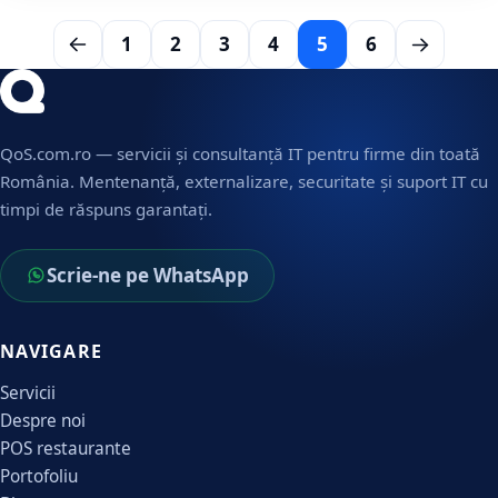
1
2
3
4
5
6
QoS.com.ro — servicii și consultanță IT pentru firme din toată
România. Mentenanță, externalizare, securitate și suport IT cu
timpi de răspuns garantați.
Scrie-ne pe WhatsApp
NAVIGARE
Servicii
Despre noi
POS restaurante
Portofoliu